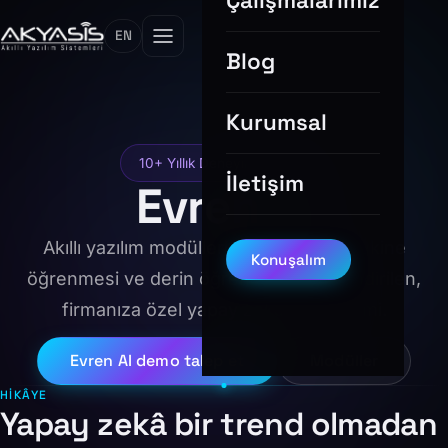
Çalışmalarımız
EN
Blog
Kurumsal
10+ Yıllık Deneyimin Ürünü
İletişim
Evren
AI
Akıllı yazılım modüllerini birleştiren, makine
Konuşalım
öğrenmesi ve derin öğrenme ile güçlendirilen,
firmanıza özel yapay zekâ ekosistemi.
Evren AI demo talep et
Modüller
HIKÂYE
Yapay zekâ bir trend olmadan