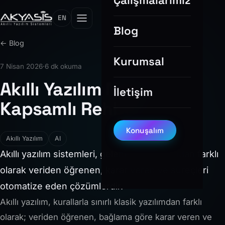
Çalışmalarımız
EN
Blog
← Blog
Kurumsal
7 Nisan 2026
·
6 dk okuma
Akıllı Yazılım Nedir?
İletişim
Kapsamlı Rehber
Konuşalım
Akıllı Yazılım
AI
Akıllı yazılım sistemleri, geleneksel yazılımdan farklı
olarak veriden öğrenen, karar veren ve süreçleri
otomatize eden çözümlerdir.
Akıllı yazılım, kurallarla sınırlı klasik yazılımdan farklı
olarak; veriden öğrenen, bağlama göre karar veren ve