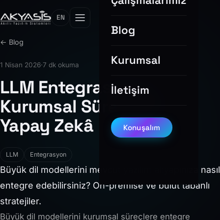
Çalışmalarımız
EN
Blog
← Blog
Kurumsal
1 Nisan 2026
·
7 dk okuma
LLM Entegrasyonu:
İletişim
Kurumsal Süreçlerde
Yapay Zekâ
Konuşalım
LLM
Entegrasyon
Büyük dil modellerini mevcut yazılım altyapınıza nasıl
entegre edebilirsiniz? On-premise ve bulut tabanlı
stratejiler.
Büyük dil modellerini kurumsal süreçlere entegre