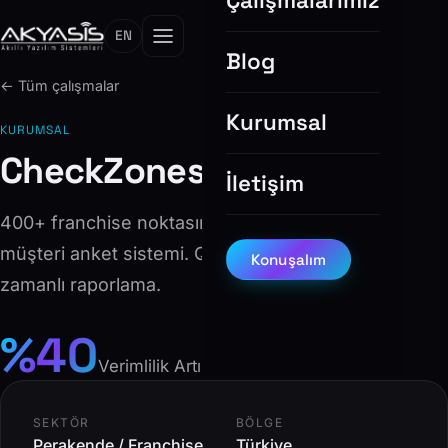
Çalışmalarımız
EN
Blog
← Tüm çalışmalar
Kurumsal
KURUMSAL
CheckZones
İletişim
400+ franchise noktasında bayilik denetim ve
müşteri anket sistemi. QR kod tabanlı gerçek
Konuşalım
zamanlı raporlama.
%40
Verimlilik Artışı
SEKTÖR
BÖLGE
Perakende / Franchise
Türkiye