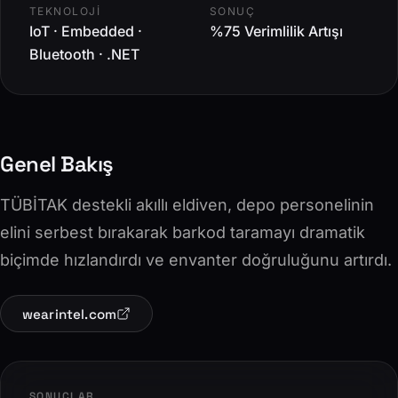
TEKNOLOJI
SONUÇ
IoT · Embedded ·
%75 Verimlilik Artışı
Bluetooth · .NET
Genel Bakış
TÜBİTAK destekli akıllı eldiven, depo personelinin
elini serbest bırakarak barkod taramayı dramatik
biçimde hızlandırdı ve envanter doğruluğunu artırdı.
wearintel.com
SONUÇLAR