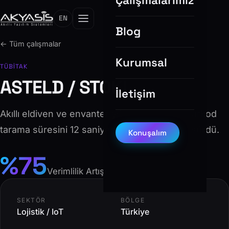
Çalışmalarımız
EN
Blog
← Tüm çalışmalar
Kurumsal
TÜBİTAK
ASTELD / STOKU
İletişim
Akıllı eldiven ve envanter yönetim sistemi. Barkod
tarama süresini 12 saniyeden 3 saniyeye düşürdü.
Konuşalım
%75
Verimlilik Artışı
SEKTÖR
BÖLGE
Lojistik / IoT
Türkiye