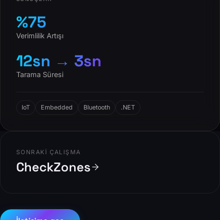
%75
Verimlilik Artışı
12sn → 3sn
Tarama Süresi
IoT
Embedded
Bluetooth
.NET
SONRAKI ÇALIŞMA
CheckZones